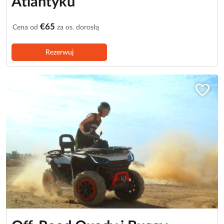
Atlantyku
€65
Cena od
za os. dorosłą
Rezerwuj
favorite