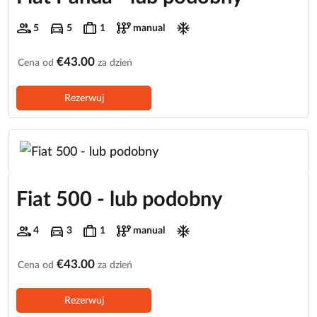
group
directions_car
trip
auto_transmission
ac_unit
5
5
1
manual
€43.00
Cena od
za dzień
Rezerwuj
Fiat 500 - lub podobny
group
directions_car
trip
auto_transmission
ac_unit
4
3
1
manual
€43.00
Cena od
za dzień
Rezerwuj