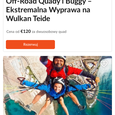
Off-Road Quady i Buggy –
Ekstremalna Wyprawa na
Wulkan Teide
€120
Cena od
za dwuosobowy quad
Rezerwuj
favorite