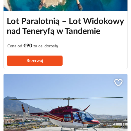
Lot Paralotnią – Lot Widokowy
nad Teneryfą w Tandemie
€90
Cena od
za os. dorosłą
Rezerwuj
favorite