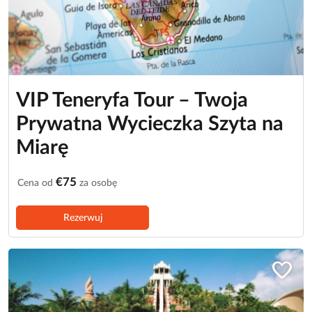
VIP Teneryfa Tour – Twoja
Prywatna Wycieczka Szyta na
Miarę
€75
Cena od
za osobę
Rezerwuj
favorite