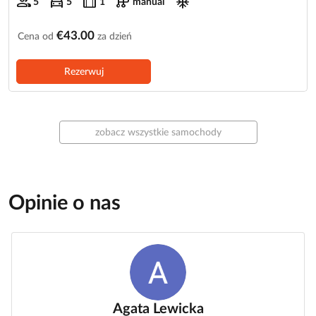
group
directions_car
trip
auto_transmission
ac_unit
5
5
1
manual
€43.00
Cena od
za dzień
Rezerwuj
zobacz wszystkie samochody
Opinie o nas
Agata Lewicka