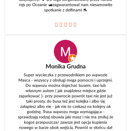
rejs po Oceanie 🛥zagwarantowal nam niesamowite
spotkanie z delfinami 🐬
Monika Grudna
Super wycieczka z przewodnikiem po wąwozie
Masca - wszyscy z obsługi mega pomocni i uprzejmi.
Do wąwozu można dojechać busem, taxi lub
własnym autem ( jak znajdziesz miejsce gdzie
zaparkować )- przy powrocie powrót taxi nie jest już
taki prosty, do busa też jest kolejka i albo się
załapiesz albo nie - jak nie to czekasz na kolejny ok
godzinę. Trasa wąwozu mega wymagająca -
sprawdzają rodzaj obuwia jaki masz i nie ma zmiłuj że
kogoś przepuszcza/ zawsze jest opcja kupienia
nowego w barze obok wejścia. Powrót w słońcu dał