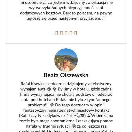
mi osobiście za co jestem wdzięczny , a sytuacja nie
wytworzyła żadnych nieprzyjemności ani
dodatkowych kosztów. Bardzo polecam, na pewno
zgłoszę się przed następnym przyjazdem. :)
Beata Olszewska
Rafal Krawiec serdecznie dziękujemy za elastyczny
wynajem auta 😘 💎 Byliśmy w hotelu, gdzie żadna
firma wynajmująca nie chciała podstawić i odebrać
auta pod hotel a u Rafała nie było z tym żadnego
problemu!!! 💎 Do tego dorzucam w opinii
fantastyczny niemalże natychmiastowy kontakt
(Rafał czy ty kiedykolwiek śpisz🤔 🙈) 🍒Wisienką na
torcie była mega spontaniczna i zaskakująca pomoc
Rafała w trudnej sytuacji 🤗 za co jeszcze raz
dziękujemy! 💎 Do tego zorganizowany przez Rafała