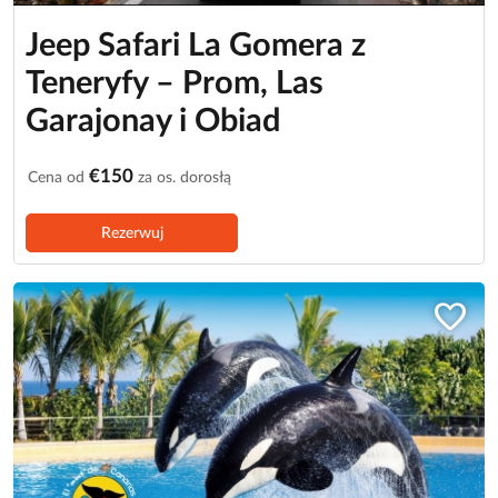
Jeep Safari La Gomera z
Teneryfy – Prom, Las
Garajonay i Obiad
€150
Cena od
za os. dorosłą
Rezerwuj
favorite