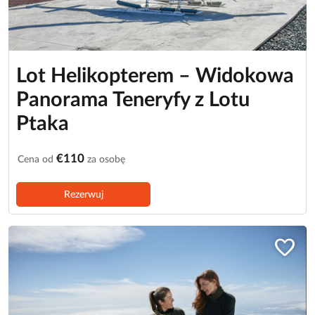
Lot Helikopterem – Widokowa
Panorama Teneryfy z Lotu
Ptaka
€110
Cena od
za osobę
Rezerwuj
favorite