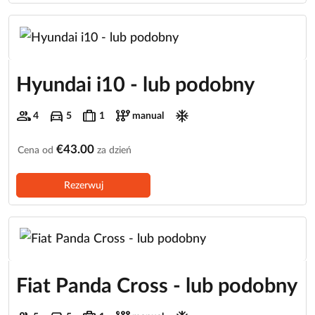
Hyundai i10 - lub podobny
group
directions_car
trip
auto_transmission
ac_unit
4
5
1
manual
€43.00
Cena od
za dzień
Rezerwuj
Fiat Panda Cross - lub podobny