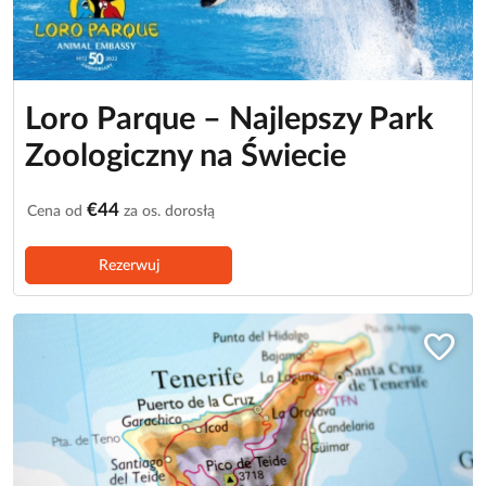
Loro Parque – Najlepszy Park
Zoologiczny na Świecie
€44
Cena od
za os. dorosłą
Rezerwuj
favorite