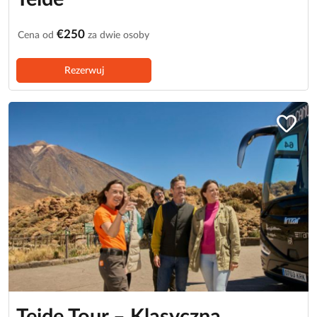
€250
Cena od
za dwie osoby
Rezerwuj
favorite