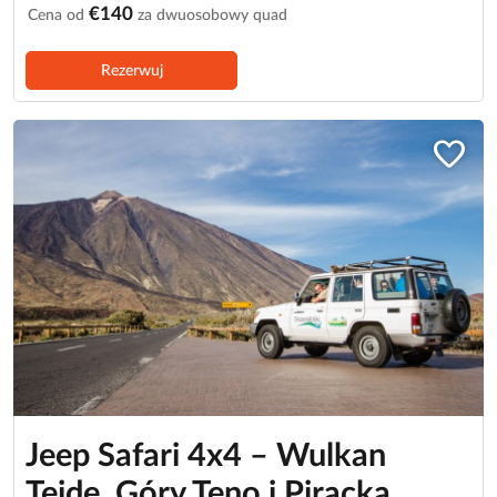
€140
Cena od
za dwuosobowy quad
Rezerwuj
favorite
Jeep Safari 4x4 – Wulkan
Teide, Góry Teno i Piracka