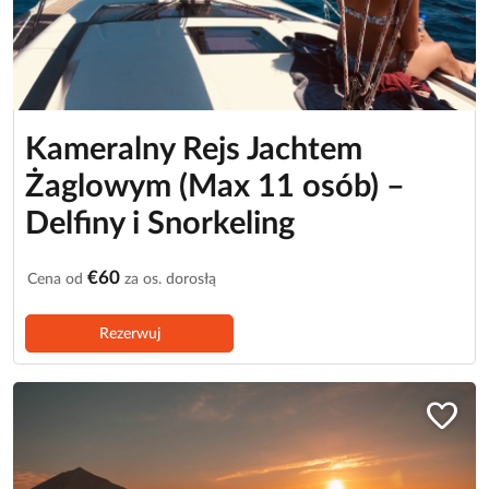
Kameralny Rejs Jachtem
Żaglowym (Max 11 osób) –
Delfiny i Snorkeling
€60
Cena od
za os. dorosłą
Rezerwuj
favorite