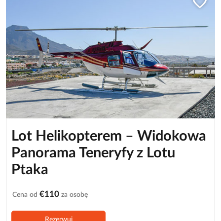
favorite
Lot Helikopterem – Widokowa
Panorama Teneryfy z Lotu
Ptaka
€110
Cena od
za osobę
Rezerwuj