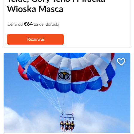
Wioska Masca
€64
Cena od
za os. dorosłą
Rezerwuj
favorite