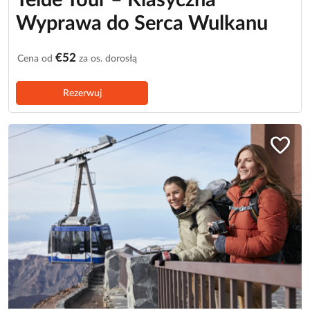
Teide Tour – Klasyczna
Wyprawa do Serca Wulkanu
€52
Cena od
za os. dorosłą
Rezerwuj
favorite