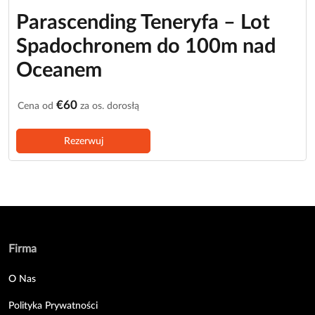
Parascending Teneryfa – Lot
Spadochronem do 100m nad
Oceanem
€60
Cena od
za os. dorosłą
Rezerwuj
Firma
O Nas
Polityka Prywatności