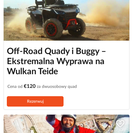
Off-Road Quady i Buggy –
Ekstremalna Wyprawa na
Wulkan Teide
€120
Cena od
za dwuosobowy quad
Rezerwuj
favorite