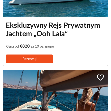
Ekskluzywny Rejs Prywatnym
Jachtem „Ooh Lala”
€820
Cena od
za 10 os. grupę
Rezerwuj
favorite