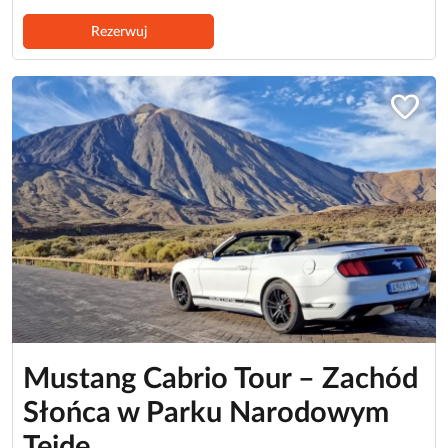
Rezerwuj
favorite
Mustang Cabrio Tour – Zachód
Słońca w Parku Narodowym
Teide