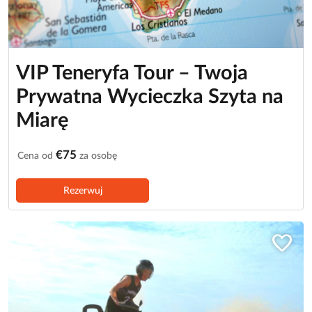
VIP Teneryfa Tour – Twoja
Prywatna Wycieczka Szyta na
Miarę
€75
Cena od
za osobę
Rezerwuj
favorite