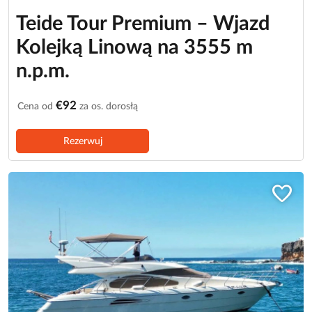
Teide Tour Premium – Wjazd
Kolejką Linową na 3555 m
n.p.m.
€92
Cena od
za os. dorosłą
Rezerwuj
favorite