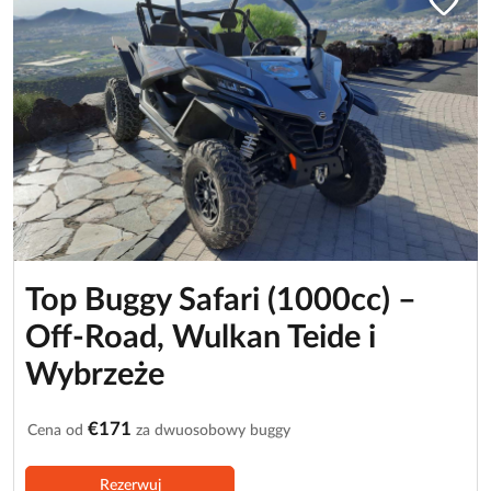
favorite
Top Buggy Safari (1000cc) –
Off-Road, Wulkan Teide i
Wybrzeże
€171
Cena od
za dwuosobowy buggy
Rezerwuj