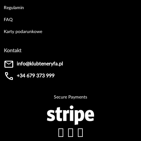
Regulamin
FAQ
Karty podarunkowe
Kontakt
mail
info@klubteneryfa.pl
call
+34 679 373 999
Secure Payments