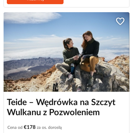
favorite
Teide – Wędrówka na Szczyt
Wulkanu z Pozwoleniem
€178
Cena od
za os. dorosłą