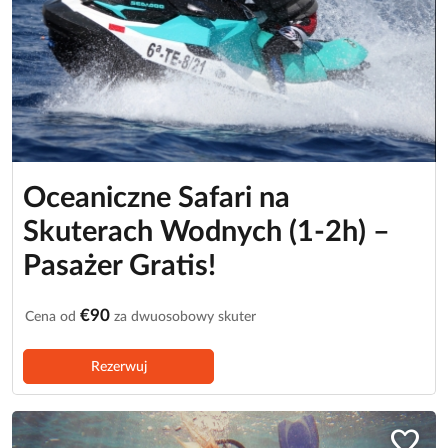
Oceaniczne Safari na
Skuterach Wodnych (1-2h) –
Pasażer Gratis!
€90
Cena od
za dwuosobowy skuter
Rezerwuj
favorite