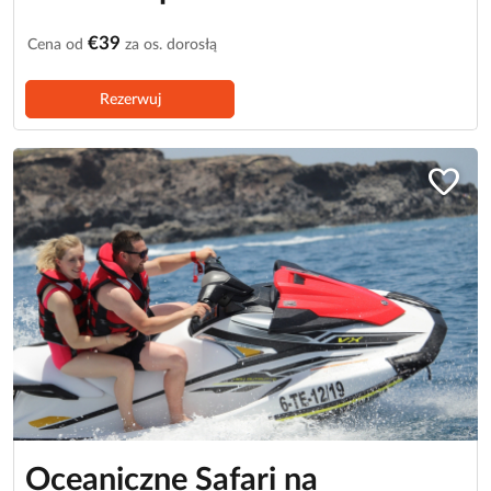
€39
Cena od
za os. dorosłą
Rezerwuj
favorite
Oceaniczne Safari na