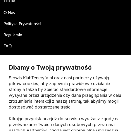
Firma
O Nas
Polityka Prywatności
Regulamin
FAQ
Karty podarunkowe
Dbamy o Twoją prywatność
Kontakt
Serwis KlubTeneryfa.pl oraz nasi partnerzy używają
plików cookies, aby zapewnić prawidłowe działanie
mail
info@klubteneryfa.pl
strony a także by zbierać standardowe informacje
wysyłane przez urządzenie czy dane przeglądania w celu
call
+34 679 373 999
zrozumienia interakcji z naszą stroną, tak abyśmy mogli
dostosować dostarczane treści.
Secure Payments
Klikając przycisk przejdź do serwisu wyrażasz zgodę na
przetwarzanie Twoich danych osobowych przez nas i
naszych Partnerów. Zgoda jest dobrowolna i możesz ją