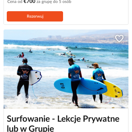
€700
Cena od
za grupę do 5 osób
Rezerwuj
favorite
Surfowanie - Lekcje Prywatne
lub w Grupie