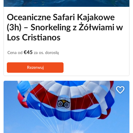
Oceaniczne Safari Kajakowe
(3h) – Snorkeling z Żółwiami w
Los Cristianos
€45
Cena od
za os. dorosłą
Rezerwuj
favorite