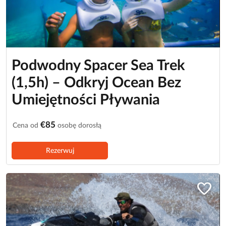
Podwodny Spacer Sea Trek
(1,5h) – Odkryj Ocean Bez
Umiejętności Pływania
€85
Cena od
osobę dorosłą
Rezerwuj
favorite