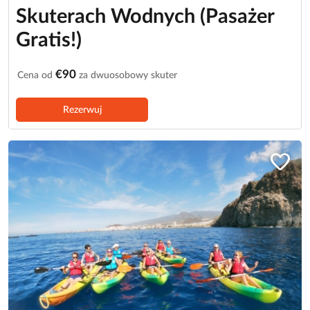
Skuterach Wodnych (Pasażer
Gratis!)
€90
Cena od
za dwuosobowy skuter
Rezerwuj
favorite