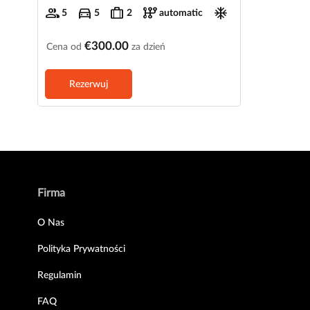
group
directions_car
trip
auto_transmission
ac_unit
5
5
2
automatic
€300.00
Cena od
za dzień
Rezerwuj
Firma
O Nas
Polityka Prywatności
Regulamin
FAQ