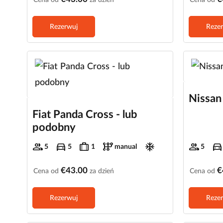
Rezerwuj
Reze
Nissan
Fiat Panda Cross - lub
podobny
group
directions_car
trip
auto_transmission
ac_unit
group
directions_car
5
5
1
manual
5
€43.00
€
Cena od
za dzień
Cena od
Rezerwuj
Reze