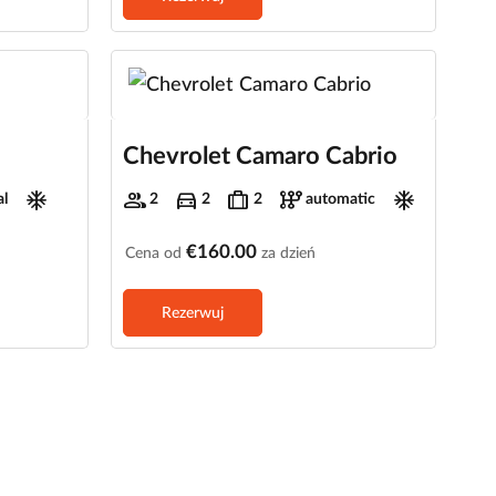
Chevrolet Camaro Cabrio
ac_unit
group
directions_car
trip
auto_transmission
ac_unit
l
2
2
2
automatic
€160.00
Cena od
za dzień
Rezerwuj