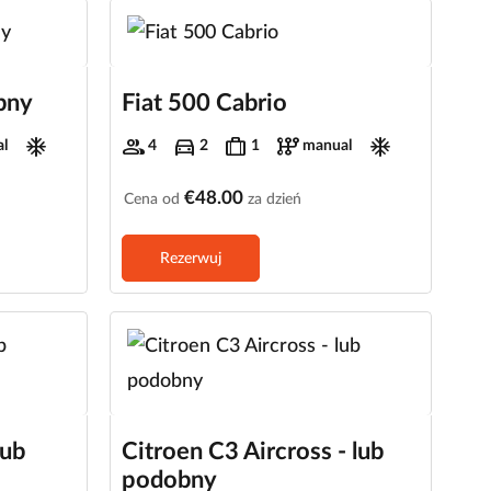
obny
Fiat 500 Cabrio
ac_unit
group
directions_car
trip
auto_transmission
ac_unit
l
4
2
1
manual
€48.00
Cena od
za dzień
Rezerwuj
lub
Citroen C3 Aircross - lub
podobny