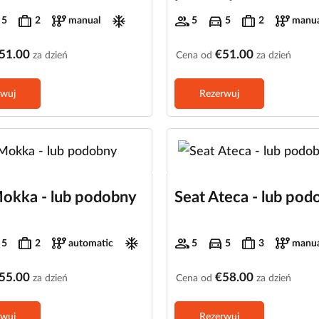
trip
auto_transmission
ac_unit
group
directions_car
trip
auto_transmission
5
2
manual
5
5
2
manua
51.00
€51.00
za dzień
Cena od
za dzień
rwuj
Rezerwuj
okka - lub podobny
Seat Ateca - lub pod
trip
auto_transmission
ac_unit
group
directions_car
trip
auto_transmission
5
2
automatic
5
5
3
manua
55.00
€58.00
za dzień
Cena od
za dzień
rwuj
Rezerwuj