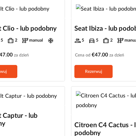
 Clio - lub podobny
Seat Ibiza - lub pod
trip
auto_transmission
ac_unit
group
directions_car
trip
auto_transmission
5
2
manual
5
5
2
manua
47.00
€47.00
za dzień
Cena od
za dzień
rwuj
Rezerwuj
 Captur - lub
ny
Citroen C4 Cactus - 
podobny