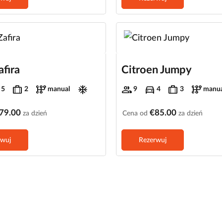
afira
Citroen Jumpy
trip
auto_transmission
ac_unit
group
directions_car
trip
auto_transmission
5
2
manual
9
4
3
manua
79.00
€85.00
za dzień
Cena od
za dzień
rwuj
Rezerwuj