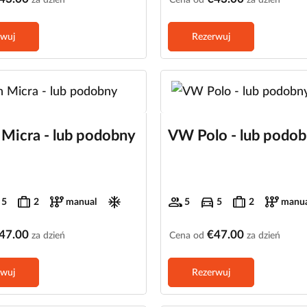
rwuj
Rezerwuj
 Micra - lub podobny
VW Polo - lub podo
trip
auto_transmission
ac_unit
group
directions_car
trip
auto_transmission
5
2
manual
5
5
2
manua
47.00
€47.00
za dzień
Cena od
za dzień
rwuj
Rezerwuj