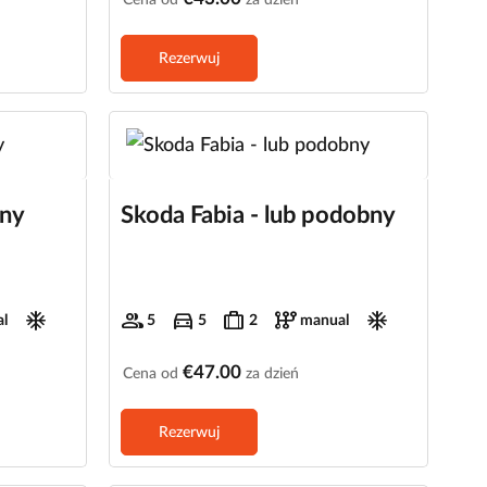
Rezerwuj
bny
Skoda Fabia - lub podobny
ac_unit
group
directions_car
trip
auto_transmission
ac_unit
l
5
5
2
manual
€47.00
Cena od
za dzień
Rezerwuj