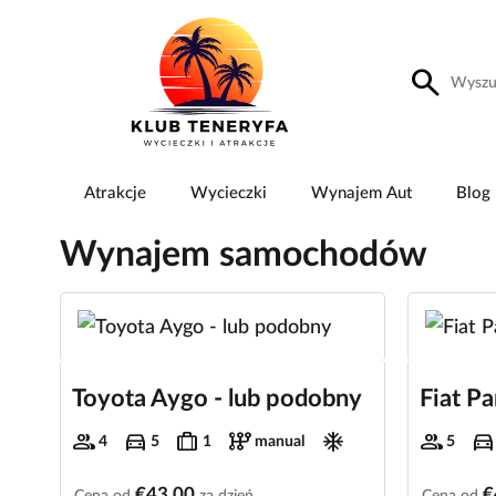
search
Atrakcje
Wycieczki
Wynajem Aut
Blog
Wynajem samochodów
Toyota Aygo - lub podobny
Fiat P
group
directions_car
trip
auto_transmission
ac_unit
group
directions_car
4
5
1
manual
5
€43.00
€
Cena od
za dzień
Cena od