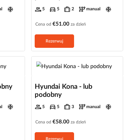
ac_unit
group
directions_car
trip
auto_transmission
ac_unit
l
5
5
2
manual
€51.00
Cena od
za dzień
Rezerwuj
obny
Hyundai Kona - lub
podobny
ac_unit
group
directions_car
trip
auto_transmission
ac_unit
l
5
5
3
manual
€58.00
Cena od
za dzień
Rezerwuj