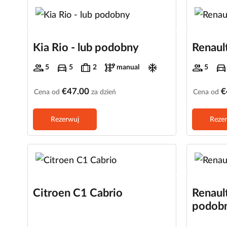
Kia Rio - lub podobny
Renault
group
directions_car
trip
auto_transmission
ac_unit
group
directions_car
5
5
2
manual
5
€47.00
€
Cena od
za dzień
Cena od
Rezerwuj
Reze
Citroen C1 Cabrio
Renault
podob