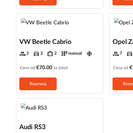
VW Beetle Cabrio
Opel Z
group
directions_car
trip
auto_transmission
ac_unit
group
directions_car
2
2
2
manual
7
€70.00
€
Cena od
za dzień
Cena od
Rezerwuj
Reze
Audi RS3