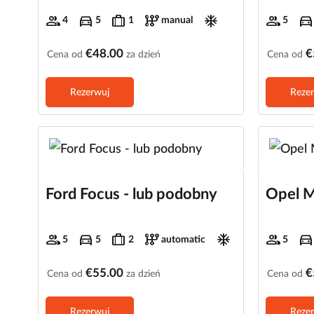
group
directions_car
trip
auto_transmission
ac_unit
group
directions_car
4
5
1
manual
5
€48.00
€
Cena od
za dzień
Cena od
Rezerwuj
Reze
Ford Focus - lub podobny
Opel M
group
directions_car
trip
auto_transmission
ac_unit
group
directions_car
5
5
2
automatic
5
€55.00
€
Cena od
za dzień
Cena od
Rezerwuj
Reze