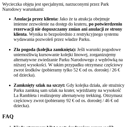
Wycieczka objęta jest specjalnymi, narzuconymi przez Park
Narodowy warunkami:
Anulacja przez klienta:
Jako że ta atrakcja obejmuje
imienne zezwolenie na dostęp do krateru,
po potwierdzeniu
rezerwacji nie dopuszczamy zmian ani anulacji ze strony
klienta
. Wynika to bezpośrednio z restrykcyjnego systemu
wydawania pozwoleń przez władze Parku.
Zła pogoda (kolejka zamknięta):
Jeśli warunki pogodowe
uniemożliwią kursowanie kolejki linowej, zorganizujemy
alternatywne zwiedzanie Parku Narodowego z wędrówką na
niższej wysokości. W takim przypadku otrzymasz częściowy
zwrot środków (pobieramy tylko 52 € od os. dorosłej / 26 €
od dziecka).
Zamknięty szlak na szczyt:
Gdy kolejka działa, ale strażnicy
Parku zamkną sam szlak na krater, wjeżdżamy na wysokość
La Rambleta i realizujemy alternatywny trekking. Otrzymasz
częściowy zwrot (pobieramy 92 € od os. dorosłej / 46 € od
dziecka).
FAQ