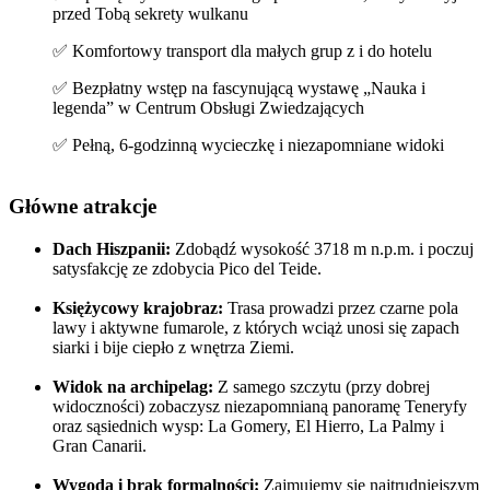
przed Tobą sekrety wulkanu
✅ Komfortowy transport dla małych grup z i do hotelu
✅ Bezpłatny wstęp na fascynującą wystawę „Nauka i
legenda” w Centrum Obsługi Zwiedzających
✅ Pełną, 6-godzinną wycieczkę i niezapomniane widoki
Główne atrakcje
Dach Hiszpanii:
Zdobądź wysokość 3718 m n.p.m. i poczuj
satysfakcję ze zdobycia Pico del Teide.
Księżycowy krajobraz:
Trasa prowadzi przez czarne pola
lawy i aktywne fumarole, z których wciąż unosi się zapach
siarki i bije ciepło z wnętrza Ziemi.
Widok na archipelag:
Z samego szczytu (przy dobrej
widoczności) zobaczysz niezapomnianą panoramę Teneryfy
oraz sąsiednich wysp: La Gomery, El Hierro, La Palmy i
Gran Canarii.
Wygoda i brak formalności:
Zajmujemy się najtrudniejszym