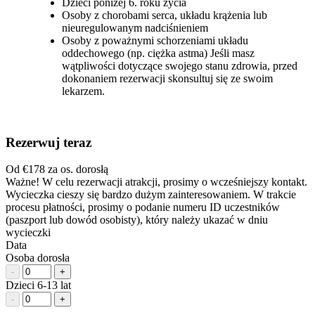
Dzieci poniżej 6. roku życia
Osoby z chorobami serca, układu krążenia lub
nieuregulowanym nadciśnieniem
Osoby z poważnymi schorzeniami układu
oddechowego (np. ciężka astma) Jeśli masz
wątpliwości dotyczące swojego stanu zdrowia, przed
dokonaniem rezerwacji skonsultuj się ze swoim
lekarzem.
Rezerwuj teraz
Od
€178
za os. dorosłą
Ważne! W celu rezerwacji atrakcji, prosimy o wcześniejszy kontakt.
Wycieczka cieszy się bardzo dużym zainteresowaniem. W trakcie
procesu płatności, prosimy o podanie numeru ID uczestników
(paszport lub dowód osobisty), który należy ukazać w dniu
wycieczki
Data
Osoba dorosła
-
+
Dzieci 6-13 lat
-
+