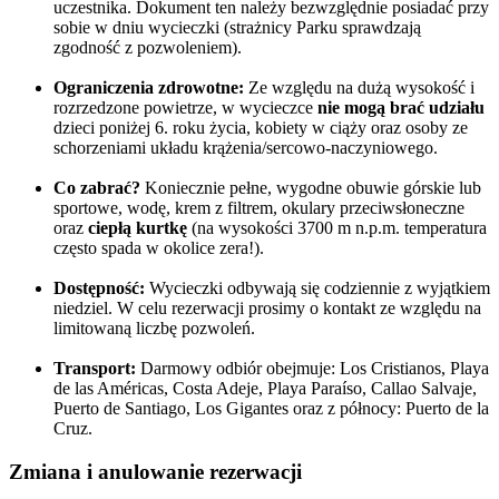
uczestnika. Dokument ten należy bezwzględnie posiadać przy
sobie w dniu wycieczki (strażnicy Parku sprawdzają
zgodność z pozwoleniem).
Ograniczenia zdrowotne:
Ze względu na dużą wysokość i
rozrzedzone powietrze, w wycieczce
nie mogą brać udziału
dzieci poniżej 6. roku życia, kobiety w ciąży oraz osoby ze
schorzeniami układu krążenia/sercowo-naczyniowego.
Co zabrać?
Koniecznie pełne, wygodne obuwie górskie lub
sportowe, wodę, krem z filtrem, okulary przeciwsłoneczne
oraz
ciepłą kurtkę
(na wysokości 3700 m n.p.m. temperatura
często spada w okolice zera!).
Dostępność:
Wycieczki odbywają się codziennie z wyjątkiem
niedziel. W celu rezerwacji prosimy o kontakt ze względu na
limitowaną liczbę pozwoleń.
Transport:
Darmowy odbiór obejmuje: Los Cristianos, Playa
de las Américas, Costa Adeje, Playa Paraíso, Callao Salvaje,
Puerto de Santiago, Los Gigantes oraz z północy: Puerto de la
Cruz.
Zmiana i anulowanie rezerwacji