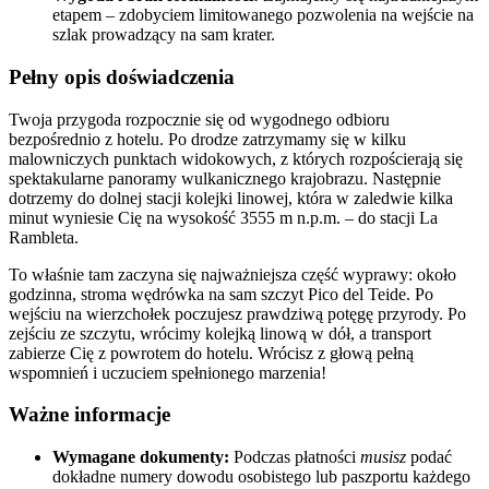
etapem – zdobyciem limitowanego pozwolenia na wejście na
szlak prowadzący na sam krater.
Pełny opis doświadczenia
Twoja przygoda rozpocznie się od wygodnego odbioru
bezpośrednio z hotelu. Po drodze zatrzymamy się w kilku
malowniczych punktach widokowych, z których rozpościerają się
spektakularne panoramy wulkanicznego krajobrazu. Następnie
dotrzemy do dolnej stacji kolejki linowej, która w zaledwie kilka
minut wyniesie Cię na wysokość 3555 m n.p.m. – do stacji La
Rambleta.
To właśnie tam zaczyna się najważniejsza część wyprawy: około
godzinna, stroma wędrówka na sam szczyt Pico del Teide. Po
wejściu na wierzchołek poczujesz prawdziwą potęgę przyrody. Po
zejściu ze szczytu, wrócimy kolejką linową w dół, a transport
zabierze Cię z powrotem do hotelu. Wrócisz z głową pełną
wspomnień i uczuciem spełnionego marzenia!
Ważne informacje
Wymagane dokumenty:
Podczas płatności
musisz
podać
dokładne numery dowodu osobistego lub paszportu każdego