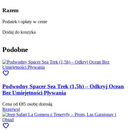
Razem
Podatek i opłaty w cenie
Dodaj do koszyka
Podobne
favorite
Podwodny Spacer Sea Trek (1,5h) – Odkryj Ocean
Bez Umiejętności Pływania
Cena od
€85
osobę dorosłą
Rezerwuj
favorite