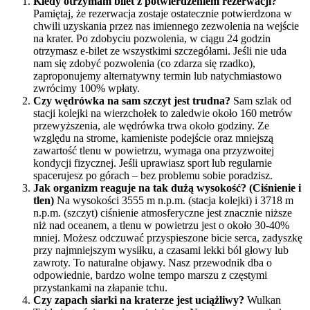
Kiedy otrzymam bilet z potwierdzeniem rezerwacji?
Pamiętaj, że rezerwacja zostaje ostatecznie potwierdzona w
chwili uzyskania przez nas imiennego zezwolenia na wejście
na krater. Po zdobyciu pozwolenia, w ciągu 24 godzin
otrzymasz e-bilet ze wszystkimi szczegółami. Jeśli nie uda
nam się zdobyć pozwolenia (co zdarza się rzadko),
zaproponujemy alternatywny termin lub natychmiastowo
zwrócimy 100% wpłaty.
Czy wędrówka na sam szczyt jest trudna?
Sam szlak od
stacji kolejki na wierzchołek to zaledwie około 160 metrów
przewyższenia, ale wędrówka trwa około godziny. Ze
względu na strome, kamieniste podejście oraz mniejszą
zawartość tlenu w powietrzu, wymaga ona przyzwoitej
kondycji fizycznej. Jeśli uprawiasz sport lub regularnie
spacerujesz po górach – bez problemu sobie poradzisz.
Jak organizm reaguje na tak dużą wysokość? (Ciśnienie i
tlen)
Na wysokości 3555 m n.p.m. (stacja kolejki) i 3718 m
n.p.m. (szczyt) ciśnienie atmosferyczne jest znacznie niższe
niż nad oceanem, a tlenu w powietrzu jest o około 30-40%
mniej. Możesz odczuwać przyspieszone bicie serca, zadyszkę
przy najmniejszym wysiłku, a czasami lekki ból głowy lub
zawroty. To naturalne objawy. Nasz przewodnik dba o
odpowiednie, bardzo wolne tempo marszu z częstymi
przystankami na złapanie tchu.
Czy zapach siarki na kraterze jest uciążliwy?
Wulkan