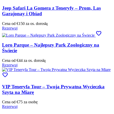
Jeep Safari La Gomera z Teneryfy – Prom, Las
Garajonay i Obiad
Cena od
€150
za os. dorosłą
Rezerwuj
favorite
Loro Parque – Najlepszy Park Zoologiczny na
Świecie
Cena od
€44
za os. dorosłą
Rezerwuj
favorite
VIP Teneryfa Tour – Twoja Prywatna Wycieczka
Szyta na Miarę
Cena od
€75
za osobę
Rezerwuj