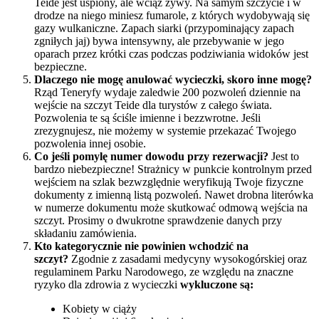
Teide jest uśpiony, ale wciąż żywy. Na samym szczycie i w
drodze na niego miniesz fumarole, z których wydobywają się
gazy wulkaniczne. Zapach siarki (przypominający zapach
zgniłych jaj) bywa intensywny, ale przebywanie w jego
oparach przez krótki czas podczas podziwiania widoków jest
bezpieczne.
Dlaczego nie mogę anulować wycieczki, skoro inne mogę?
Rząd Teneryfy wydaje zaledwie 200 pozwoleń dziennie na
wejście na szczyt Teide dla turystów z całego świata.
Pozwolenia te są ściśle imienne i bezzwrotne. Jeśli
zrezygnujesz, nie możemy w systemie przekazać Twojego
pozwolenia innej osobie.
Co jeśli pomylę numer dowodu przy rezerwacji?
Jest to
bardzo niebezpieczne! Strażnicy w punkcie kontrolnym przed
wejściem na szlak bezwzględnie weryfikują Twoje fizyczne
dokumenty z imienną listą pozwoleń. Nawet drobna literówka
w numerze dokumentu może skutkować odmową wejścia na
szczyt. Prosimy o dwukrotne sprawdzenie danych przy
składaniu zamówienia.
Kto kategorycznie nie powinien wchodzić na
szczyt?
Zgodnie z zasadami medycyny wysokogórskiej oraz
regulaminem Parku Narodowego, ze względu na znaczne
ryzyko dla zdrowia z wycieczki
wykluczone są:
Kobiety w ciąży