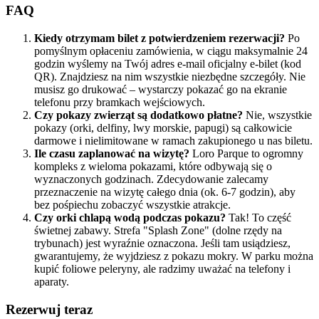
FAQ
Kiedy otrzymam bilet z potwierdzeniem rezerwacji?
Po
pomyślnym opłaceniu zamówienia, w ciągu maksymalnie 24
godzin wyślemy na Twój adres e-mail oficjalny e-bilet (kod
QR). Znajdziesz na nim wszystkie niezbędne szczegóły. Nie
musisz go drukować – wystarczy pokazać go na ekranie
telefonu przy bramkach wejściowych.
Czy pokazy zwierząt są dodatkowo płatne?
Nie, wszystkie
pokazy (orki, delfiny, lwy morskie, papugi) są całkowicie
darmowe i nielimitowane w ramach zakupionego u nas biletu.
Ile czasu zaplanować na wizytę?
Loro Parque to ogromny
kompleks z wieloma pokazami, które odbywają się o
wyznaczonych godzinach. Zdecydowanie zalecamy
przeznaczenie na wizytę całego dnia (ok. 6-7 godzin), aby
bez pośpiechu zobaczyć wszystkie atrakcje.
Czy orki chlapą wodą podczas pokazu?
Tak! To część
świetnej zabawy. Strefa "Splash Zone" (dolne rzędy na
trybunach) jest wyraźnie oznaczona. Jeśli tam usiądziesz,
gwarantujemy, że wyjdziesz z pokazu mokry. W parku można
kupić foliowe peleryny, ale radzimy uważać na telefony i
aparaty.
Rezerwuj teraz