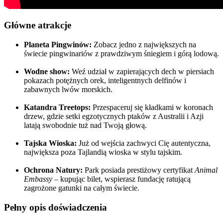
Główne atrakcje
Planeta Pingwinów:
Zobacz jedno z największych na
świecie pingwinariów z prawdziwym śniegiem i górą lodową.
Wodne show:
Weź udział w zapierających dech w piersiach
pokazach potężnych orek, inteligentnych delfinów i
zabawnych lwów morskich.
Katandra Treetops:
Przespaceruj się kładkami w koronach
drzew, gdzie setki egzotycznych ptaków z Australii i Azji
latają swobodnie tuż nad Twoją głową.
Tajska Wioska:
Już od wejścia zachwyci Cię autentyczna,
największa poza Tajlandią wioska w stylu tajskim.
Ochrona Natury:
Park posiada prestiżowy certyfikat
Animal
Embassy
– kupując bilet, wspierasz fundację ratującą
zagrożone gatunki na całym świecie.
Pełny opis doświadczenia