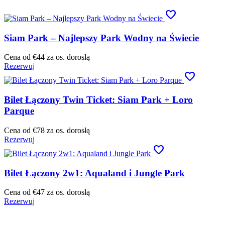
favorite
Siam Park – Najlepszy Park Wodny na Świecie
Cena od
€44
za os. dorosłą
Rezerwuj
favorite
Bilet Łączony Twin Ticket: Siam Park + Loro
Parque
Cena od
€78
za os. dorosłą
Rezerwuj
favorite
Bilet Łączony 2w1: Aqualand i Jungle Park
Cena od
€47
za os. dorosłą
Rezerwuj