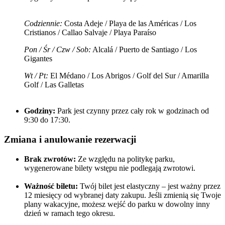
Codziennie:
Costa Adeje / Playa de las Américas / Los
Cristianos / Callao Salvaje / Playa Paraíso
Pon / Śr / Czw / Sob:
Alcalá / Puerto de Santiago / Los
Gigantes
Wt / Pt:
El Médano / Los Abrigos / Golf del Sur / Amarilla
Golf / Las Galletas
Godziny:
Park jest czynny przez cały rok w godzinach od
9:30 do 17:30.
Zmiana i anulowanie rezerwacji
Brak zwrotów:
Ze względu na politykę parku,
wygenerowane bilety wstępu nie podlegają zwrotowi.
Ważność biletu:
Twój bilet jest elastyczny – jest ważny przez
12 miesięcy od wybranej daty zakupu. Jeśli zmienią się Twoje
plany wakacyjne, możesz wejść do parku w dowolny inny
dzień w ramach tego okresu.