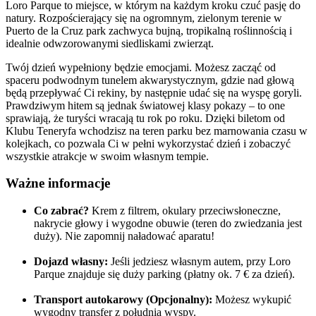
Loro Parque to miejsce, w którym na każdym kroku czuć pasję do
natury. Rozpościerający się na ogromnym, zielonym terenie w
Puerto de la Cruz park zachwyca bujną, tropikalną roślinnością i
idealnie odwzorowanymi siedliskami zwierząt.
Twój dzień wypełniony będzie emocjami. Możesz zacząć od
spaceru podwodnym tunelem akwarystycznym, gdzie nad głową
będą przepływać Ci rekiny, by następnie udać się na wyspę goryli.
Prawdziwym hitem są jednak światowej klasy pokazy – to one
sprawiają, że turyści wracają tu rok po roku. Dzięki biletom od
Klubu Teneryfa wchodzisz na teren parku bez marnowania czasu w
kolejkach, co pozwala Ci w pełni wykorzystać dzień i zobaczyć
wszystkie atrakcje w swoim własnym tempie.
Ważne informacje
Co zabrać?
Krem z filtrem, okulary przeciwsłoneczne,
nakrycie głowy i wygodne obuwie (teren do zwiedzania jest
duży). Nie zapomnij naładować aparatu!
Dojazd własny:
Jeśli jedziesz własnym autem, przy Loro
Parque znajduje się duży parking (płatny ok. 7 € za dzień).
Transport autokarowy (Opcjonalny):
Możesz wykupić
wygodny transfer z południa wyspy.