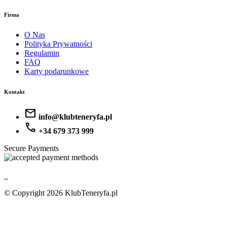
Firma
O Nas
Polityka Prywatności
Regulamin
FAQ
Karty podarunkowe
Kontakt
mail
info@klubteneryfa.pl
call
+34 679 373 999
Secure Payments
© Copyright 2026 KlubTeneryfa.pl