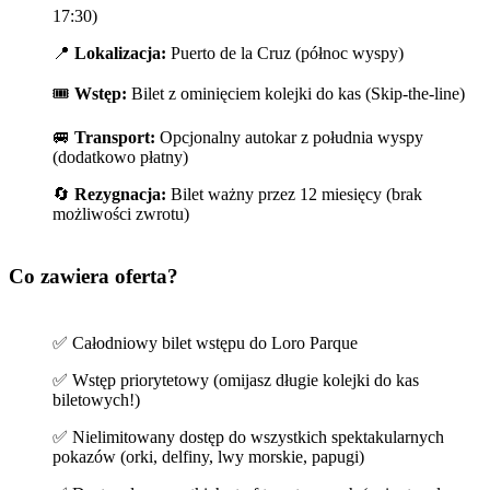
17:30)
📍
Lokalizacja:
Puerto de la Cruz (północ wyspy)
🎟️
Wstęp:
Bilet z ominięciem kolejki do kas (Skip-the-line)
🚐
Transport:
Opcjonalny autokar z południa wyspy
(dodatkowo płatny)
🔄
Rezygnacja:
Bilet ważny przez 12 miesięcy (brak
możliwości zwrotu)
Co zawiera oferta?
✅ Całodniowy bilet wstępu do Loro Parque
✅ Wstęp priorytetowy (omijasz długie kolejki do kas
biletowych!)
✅ Nielimitowany dostęp do wszystkich spektakularnych
pokazów (orki, delfiny, lwy morskie, papugi)