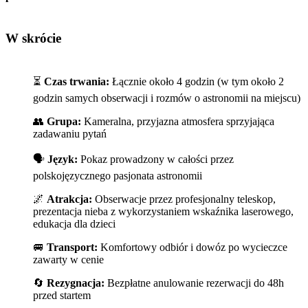
W skrócie
⏳
Czas trwania:
Łącznie około 4 godzin (w tym około 2
godzin samych obserwacji i rozmów o astronomii na miejscu)
👥
Grupa:
Kameralna, przyjazna atmosfera sprzyjająca
zadawaniu pytań
🗣️
Język:
Pokaz prowadzony w całości przez
polskojęzycznego pasjonata astronomii
🌌
Atrakcja:
Obserwacje przez profesjonalny teleskop,
prezentacja nieba z wykorzystaniem wskaźnika laserowego,
edukacja dla dzieci
🚐
Transport:
Komfortowy odbiór i dowóz po wycieczce
zawarty w cenie
🔄
Rezygnacja:
Bezpłatne anulowanie rezerwacji do 48h
przed startem