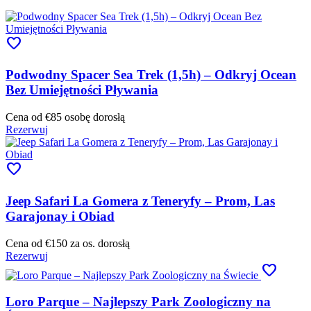
favorite
Podwodny Spacer Sea Trek (1,5h) – Odkryj Ocean
Bez Umiejętności Pływania
Cena od
€85
osobę dorosłą
Rezerwuj
favorite
Jeep Safari La Gomera z Teneryfy – Prom, Las
Garajonay i Obiad
Cena od
€150
za os. dorosłą
Rezerwuj
favorite
Loro Parque – Najlepszy Park Zoologiczny na