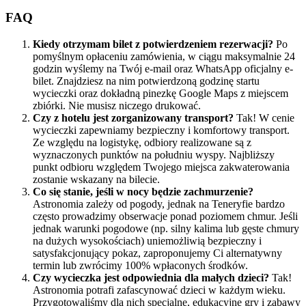
FAQ
Kiedy otrzymam bilet z potwierdzeniem rezerwacji?
Po
pomyślnym opłaceniu zamówienia, w ciągu maksymalnie 24
godzin wyślemy na Twój e-mail oraz WhatsApp oficjalny e-
bilet. Znajdziesz na nim potwierdzoną godzinę startu
wycieczki oraz dokładną pinezkę Google Maps z miejscem
zbiórki. Nie musisz niczego drukować.
Czy z hotelu jest zorganizowany transport?
Tak! W cenie
wycieczki zapewniamy bezpieczny i komfortowy transport.
Ze względu na logistykę, odbiory realizowane są z
wyznaczonych punktów na południu wyspy. Najbliższy
punkt odbioru względem Twojego miejsca zakwaterowania
zostanie wskazany na bilecie.
Co się stanie, jeśli w nocy będzie zachmurzenie?
Astronomia zależy od pogody, jednak na Teneryfie bardzo
często prowadzimy obserwacje ponad poziomem chmur. Jeśli
jednak warunki pogodowe (np. silny kalima lub gęste chmury
na dużych wysokościach) uniemożliwią bezpieczny i
satysfakcjonujący pokaz, zaproponujemy Ci alternatywny
termin lub zwrócimy 100% wpłaconych środków.
Czy wycieczka jest odpowiednia dla małych dzieci?
Tak!
Astronomia potrafi zafascynować dzieci w każdym wieku.
Przygotowaliśmy dla nich specjalne, edukacyjne gry i zabawy