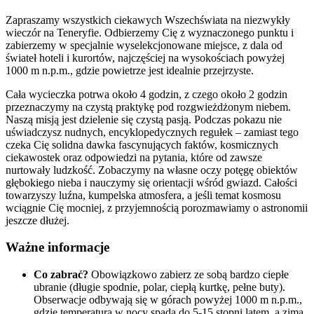
Zapraszamy wszystkich ciekawych Wszechświata na niezwykły
wieczór na Teneryfie. Odbierzemy Cię z wyznaczonego punktu i
zabierzemy w specjalnie wyselekcjonowane miejsce, z dala od
świateł hoteli i kurortów, najczęściej na wysokościach powyżej
1000 m n.p.m., gdzie powietrze jest idealnie przejrzyste.
Cała wycieczka potrwa około 4 godzin, z czego około 2 godzin
przeznaczymy na czystą praktykę pod rozgwieżdżonym niebem.
Naszą misją jest dzielenie się czystą pasją. Podczas pokazu nie
uświadczysz nudnych, encyklopedycznych regułek – zamiast tego
czeka Cię solidna dawka fascynujących faktów, kosmicznych
ciekawostek oraz odpowiedzi na pytania, które od zawsze
nurtowały ludzkość. Zobaczymy na własne oczy potęgę obiektów
głębokiego nieba i nauczymy się orientacji wśród gwiazd. Całości
towarzyszy luźna, kumpelska atmosfera, a jeśli temat kosmosu
wciągnie Cię mocniej, z przyjemnością porozmawiamy o astronomii
jeszcze dłużej.
Ważne informacje
Co zabrać?
Obowiązkowo zabierz ze sobą bardzo ciepłe
ubranie (długie spodnie, polar, ciepłą kurtkę, pełne buty).
Obserwacje odbywają się w górach powyżej 1000 m n.p.m.,
gdzie temperatura w nocy spada do 5-15 stopni latem, a zimą