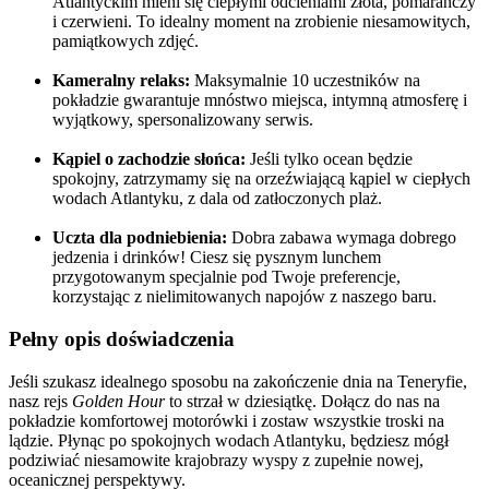
Atlantyckim mieni się ciepłymi odcieniami złota, pomarańczy
i czerwieni. To idealny moment na zrobienie niesamowitych,
pamiątkowych zdjęć.
Kameralny relaks:
Maksymalnie 10 uczestników na
pokładzie gwarantuje mnóstwo miejsca, intymną atmosferę i
wyjątkowy, spersonalizowany serwis.
Kąpiel o zachodzie słońca:
Jeśli tylko ocean będzie
spokojny, zatrzymamy się na orzeźwiającą kąpiel w ciepłych
wodach Atlantyku, z dala od zatłoczonych plaż.
Uczta dla podniebienia:
Dobra zabawa wymaga dobrego
jedzenia i drinków! Ciesz się pysznym lunchem
przygotowanym specjalnie pod Twoje preferencje,
korzystając z nielimitowanych napojów z naszego baru.
Pełny opis doświadczenia
Jeśli szukasz idealnego sposobu na zakończenie dnia na Teneryfie,
nasz rejs
Golden Hour
to strzał w dziesiątkę. Dołącz do nas na
pokładzie komfortowej motorówki i zostaw wszystkie troski na
lądzie. Płynąc po spokojnych wodach Atlantyku, będziesz mógł
podziwiać niesamowite krajobrazy wyspy z zupełnie nowej,
oceanicznej perspektywy.