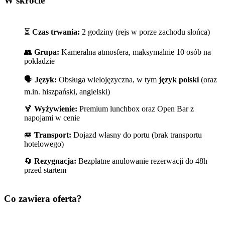
W skrócie
⏳
Czas trwania:
2 godziny (rejs w porze zachodu słońca)
👥
Grupa:
Kameralna atmosfera, maksymalnie 10 osób na
pokładzie
🗣️
Język:
Obsługa wielojęzyczna, w tym
język polski
(oraz
m.in. hiszpański, angielski)
🍹
Wyżywienie:
Premium lunchbox oraz Open Bar z
napojami w cenie
🚐
Transport:
Dojazd własny do portu (brak transportu
hotelowego)
🔄
Rezygnacja:
Bezpłatne anulowanie rezerwacji do 48h
przed startem
Co zawiera oferta?