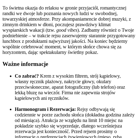
To świetna okazja do relaksu w gronie przyjaciół, romantycznej
randki we dwoje lub poznania nowych ludzi w swobodnej,
towarzyskiej atmosferze. Przy akompaniamencie dobrej muzyki, z
zimnym drinkiem w dłoni, poczujesz prawdziwy klimat
wyspiarskich wakacji (tzw.
good vibes
). Zadbamy również o Twoje
podniebienie – w trakcie rejsu zaserwujemy starannie przygotowany
lunchbox z produktami najwyższej jakości. Na koniec będziemy
wspólnie celebrować moment, w którym słońce chowa się za
horyzontem, dając spektakularny świetlny pokaz.
Ważne informacje
Co zabrać?
Krem z wysokim filtrem, strój kąpielowy,
własny ręcznik plażowy, nakrycie głowy, okulary
przeciwsłoneczne, aparat fotograficzny (lub telefon) oraz
lekką bluzę na wieczór. Firma nie zapewnia strojów
kąpielowych ani ręczników.
Harmonogram i ​Rezerwacja:
Rejsy odbywają się
codziennie w porze zachodu słońca (dokładna godzina zależy
od miesiąca). Atrakcja ze względu na limit 10 miejsc na
pokładzie szybko się wyprzedaje, dlatego wcześniejsza
rezerwacja jest konieczność. Przed rejsem prosimy o
informację o preferencjach żywieniowych (mięso, ryba,