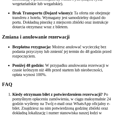
wegetariańskie lub wegańskie).
Brak Transportu (Dojazd własny):
Ta oferta nie obejmuje
transferu z hotelu. Wymagany jest samodzielny dojazd do
portu. Dokładną pinezkę z miejscem zbiórki oraz instrukcje
dotarcia otrzymasz wraz z biletem.
Zmiana i anulowanie rezerwacji
Bezpłatna rezygnacja:
Możesz anulować wycieczkę bez
podania przyczyny lub zmienić jej termin do 48 godzin przed
rozpoczęciem.
Poniżej 48 godzin:
W przypadku anulowania rezerwacji w
czasie krótszym niż 48h przed startem lub nieobecności,
opłata wynosi 100%.
FAQ
Kiedy otrzymam bilet z potwierdzeniem rezerwacji?
Po
pomyślnym opłaceniu zamówienia, w ciągu maksymalnie 24
godzin wyślemy na Twój e-mail oraz WhatsApp oficjalny e-
bilet. Znajdziesz na nim potwierdzoną godzinę zbiórki oraz
dokładną lokalizację i numer stanowiska naszej łodzi w