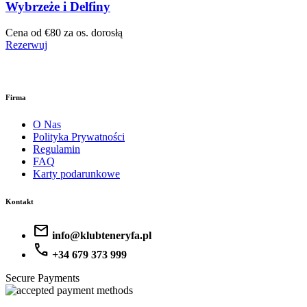
Wybrzeże i Delfiny
Cena od
€80
za os. dorosłą
Rezerwuj
Firma
O Nas
Polityka Prywatności
Regulamin
FAQ
Karty podarunkowe
Kontakt
mail
info@klubteneryfa.pl
call
+34 679 373 999
Secure Payments