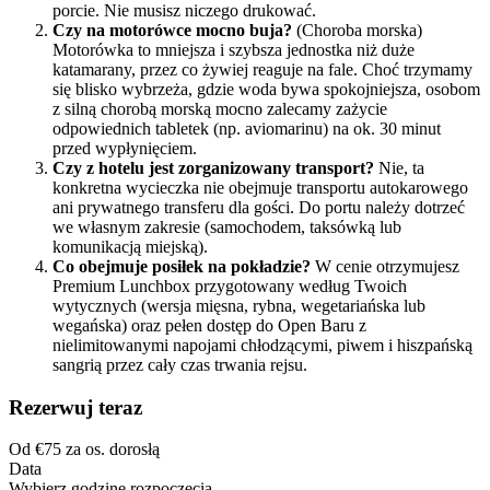
porcie. Nie musisz niczego drukować.
Czy na motorówce mocno buja?
(Choroba morska)
Motorówka to mniejsza i szybsza jednostka niż duże
katamarany, przez co żywiej reaguje na fale. Choć trzymamy
się blisko wybrzeża, gdzie woda bywa spokojniejsza, osobom
z silną chorobą morską mocno zalecamy zażycie
odpowiednich tabletek (np. aviomarinu) na ok. 30 minut
przed wypłynięciem.
Czy z hotelu jest zorganizowany transport?
Nie, ta
konkretna wycieczka nie obejmuje transportu autokarowego
ani prywatnego transferu dla gości. Do portu należy dotrzeć
we własnym zakresie (samochodem, taksówką lub
komunikacją miejską).
Co obejmuje posiłek na pokładzie?
W cenie otrzymujesz
Premium Lunchbox przygotowany według Twoich
wytycznych (wersja mięsna, rybna, wegetariańska lub
wegańska) oraz pełen dostęp do Open Baru z
nielimitowanymi napojami chłodzącymi, piwem i hiszpańską
sangrią przez cały czas trwania rejsu.
Rezerwuj teraz
Od
€75
za os. dorosłą
Data
Wybierz godzinę rozpoczęcia