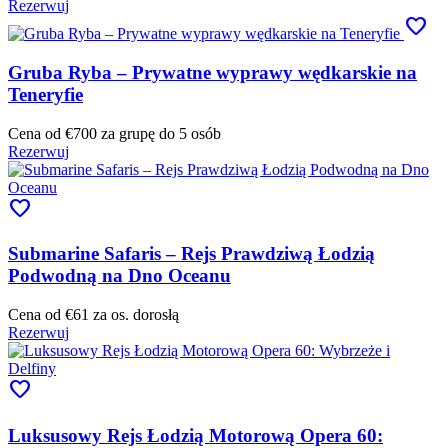
Rezerwuj
favorite
Gruba Ryba – Prywatne wyprawy wędkarskie na
Teneryfie
Cena od
€700
za grupę do 5 osób
Rezerwuj
favorite
Submarine Safaris – Rejs Prawdziwą Łodzią
Podwodną na Dno Oceanu
Cena od
€61
za os. dorosłą
Rezerwuj
favorite
Luksusowy Rejs Łodzią Motorową Opera 60: